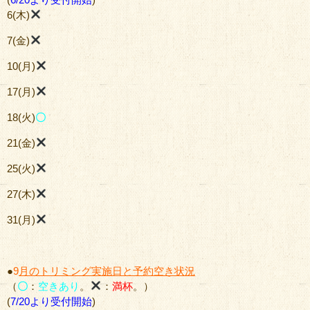
6(木)
7(金)
10(月)
17(月)
18(火)
〇
21(金)
25(火)
27(木)
31(月)
●
9
月のトリミング実施日と予約空き状況
（
〇
：
空きあり
。
：
満杯
。）
(
7/20より受付開始
)