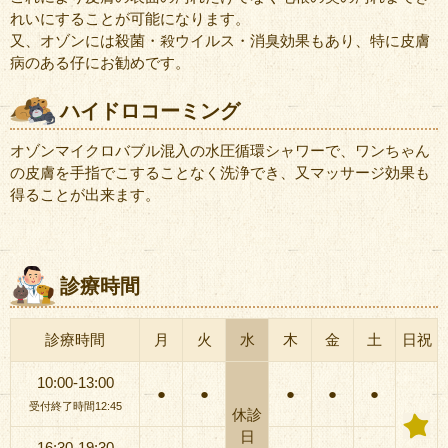
れいにすることが可能になります。
又、オゾンには殺菌・殺ウイルス・消臭効果もあり、特に皮膚
病のある仔にお勧めです。
ハイドロコーミング
オゾンマイクロバブル混入の水圧循環シャワーで、ワンちゃん
の皮膚を手指でこすることなく洗浄でき、又マッサージ効果も
得ることが出来ます。
診療時間
診療時間
月
火
水
木
金
土
日祝
10:00-13:00
●
●
●
●
●
受付終了時間12:45
休診
日
16:30-19:30