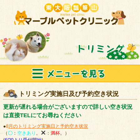
トリミング実施日及び予約空き状況
更新が遅れる場合がございますので詳しい空き状況
は直接TELにてお尋ねください
●
8
月のトリミング実施日と予約空き状況
（
〇
：
空きあり
。
：
満杯
。）
(
6/20より受付開始
)