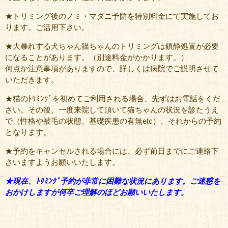
★トリミング後のノミ・マダニ予防を特別料金にて実施してお
ります。ご活用下さい。
★大暴れする犬ちゃん猫ちゃんのトリミングは鎮静処置が必要
になることがあります。（別途料金がかかります。）
何点か注意事項がありますので、詳しくは病院でご説明させて
いただきます。
★猫のﾄﾘﾐﾝｸﾞを初めてご利用される場合、先ずはお電話をくだ
さい。その後、一度来院して頂いて猫ちゃんの状況を診たうえ
で（性格や被毛の状態、基礎疾患の有無etc）、それからの予約
となります。
★予約をキャンセルされる場合には、必ず前日までにご連絡下
さいますようお願いいたします。
★現在、ﾄﾘﾐﾝｸﾞ予約が非常に困難な状況にあります。ご迷惑を
おかけしますが何卒ご理解のほどお願いいたします。